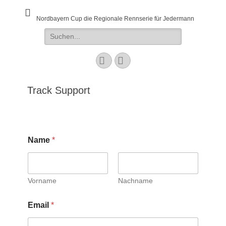
Nordbayern Cup die Regionale Rennserie für Jedermann
Suchen
nach:
Facebook
E-
Mail
Track Support
Name
*
Vorname
Nachname
Email
*